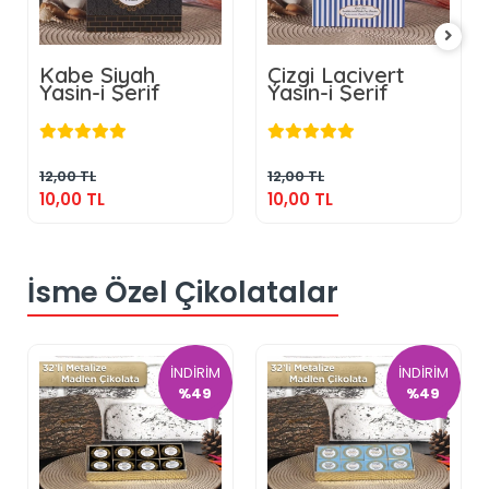
Kabe Siyah
Çizgi Lacivert
Yasin-i Şerif
Yasin-i Şerif
10,00 TL
10,00 TL
Sepete Ekle
Sepete Ekle
12,00 TL
12,00 TL
10,00 TL
10,00 TL
İsme Özel Çikolatalar
İNDİRİM
İNDİRİM
%49
%49