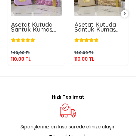
Asetat Kutuda
Asetat Kutuda
Şantuk Kumaş
Şantuk Kumaş
Kaplı Çanta + İnci
Kaplı Çanta + İnci
110,00 TL
110,00 TL
Tesbihli Lila
Tesbihli Gold
Renkli Şantuk
Renkli Şantuk
Yasin Kitabı Seti
Yasin Kitabı Seti
Sepete Ekle
Sepete Ekle
140,00 TL
140,00 TL
110,00 TL
110,00 TL
Hızlı Teslimat
Siparişleriniz en kısa sürede elinize ulaşır.