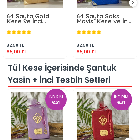
64 Sayfa Gold
64 Sayfa Saks
Kese ve İnci
Mavisi Kese ve İnci
Tesbihli Kadife
Tesbihli Kadife
65,00 TL
65,00 TL
Yasin
Yasin
Sepete Ekle
Sepete Ekle
82,50 TL
82,50 TL
65,00 TL
65,00 TL
Tül Kese İçerisinde Şantuk
Yasin + İnci Tesbih Setleri
İNDİRİM
İNDİRİM
%21
%21