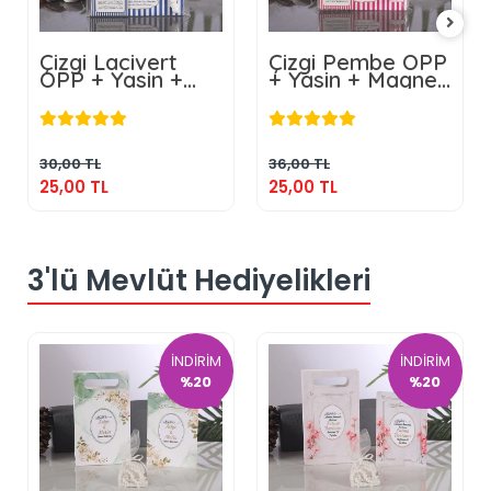
Çizgi Lacivert
Çizgi Pembe OPP
OPP + Yasin +
+ Yasin + Magnet
Magnet + Tesbih
+ Tesbih
25,00 TL
25,00 TL
Sepete Ekle
Sepete Ekle
30,00 TL
36,00 TL
25,00 TL
25,00 TL
3'lü Mevlüt Hediyelikleri
İNDİRİM
İNDİRİM
%20
%20