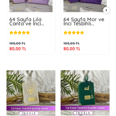
64 Sayfa Lila
64 Sayfa Mor ve
Çanta ve İnci
İnci Tesbihli
Tesbihli Şantuk
Şantuk Yasin
80,00 TL
80,00 TL
Yasin
Sepete Ekle
Sepete Ekle
100,00 TL
100,00 TL
80,00 TL
80,00 TL