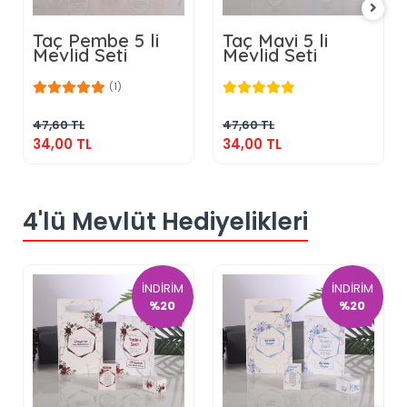
Taç Pembe 5 li
Taç Mavi 5 li
Mevlid Seti
Mevlid Seti
34,00 TL
34,00 TL
(1)
Sepete Ekle
Sepete Ekle
47,60 TL
47,60 TL
34,00 TL
34,00 TL
4'lü Mevlüt Hediyelikleri
İNDİRİM
İNDİRİM
%20
%20