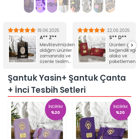
19.06.2025
22.06.2025
A** Z**
S** D**
Mevlitevimizden
Ürünleri çok
aldığım ürünler
beğendik ilgi,
zamanında ve
alaka ve
özenle teslim
paketlemeniz
edildi.
için teşekkür
Paketleme için
ederiz her
Şantuk Yasin+ Şantuk Çanta
de çok teşekkür
şey çok
ederim
güzeldi
+ İnci Tesbih Setleri
İNDİRİM
İNDİRİM
%20
%20