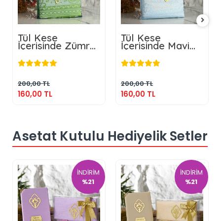
Tül Kese
Tül Kese
İçerisinde Zümrüt
İçerisinde Mavi
Renkli Seccade
Renkli Seccade
160,00 TL
160,00 TL
ve Tesbih
ve Tesbih
Sepete Ekle
Sepete Ekle
200,00 TL
200,00 TL
160,00 TL
160,00 TL
Asetat Kutulu Hediyelik Setler
İNDİRİM
İNDİRİM
%21
%21