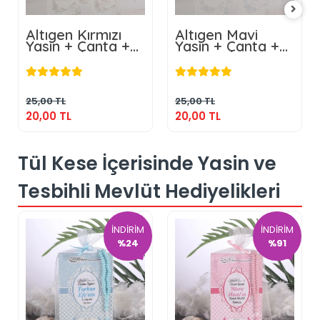
Altıgen Kırmızı
Altıgen Mavi
Yasin + Çanta +
Yasin + Çanta +
Lokumluk +
Lokumluk +
20,00 TL
20,00 TL
Magnet
Magnet
Sepete Ekle
Sepete Ekle
25,00 TL
25,00 TL
20,00 TL
20,00 TL
Tül Kese İçerisinde Yasin ve
Tesbihli Mevlüt Hediyelikleri
İNDİRİM
İNDİRİM
%24
%91