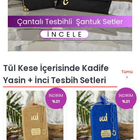
Tül Kese İçerisinde Kadife
Tümü
Yasin + İnci Tesbih Setleri
>
İNDİRİM
İNDİRİM
%21
%21