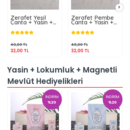
Zerafet Yeşil
Zerafet Pembe
Çanta + Yasin +
Çanta + Yasin +
Kese Tesbih
Kese Tesbih
32,00 TL
32,00 TL
Sepete Ekle
Sepete Ekle
40,00 TL
40,00 TL
32,00 TL
32,00 TL
Yasin + Lokumluk + Magnetli
Mevlüt Hediyelikleri
İNDİRİM
İNDİRİM
%20
%20