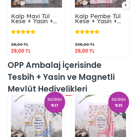
Kalp Mavi Tül
Kalp Pembe Tül
Kese + Yasin +
Kese + Yasin +
Tesbih
Tesbih
29,00 TL
29,00 TL
Sepete Ekle
Sepete Ekle
38,00 TL
338,00 TL
29,00 TL
29,00 TL
OPP Ambalaj İçerisinde
Tesbih + Yasin ve Magnetli
Mevlüt Hediyelikleri
İNDİRİM
İNDİRİM
%17
%31