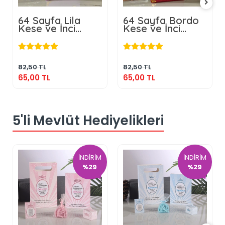
64 Sayfa Lila
64 Sayfa Bordo
Kese ve İnci
Kese ve İnci
Tesbihli Şantuk
Tesbihli Şantuk
65,00 TL
65,00 TL
Yasin
Yasin
Sepete Ekle
Sepete Ekle
82,50 TL
82,50 TL
65,00 TL
65,00 TL
5'li Mevlüt Hediyelikleri
İNDİRİM
İNDİRİM
%29
%29