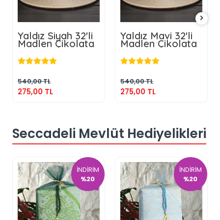
Yaldız Siyah 32'li
Yaldız Mavi 32'li
Madlen Çikolata
Madlen Çikolata
275,00 TL
275,00 TL
Sepete Ekle
Sepete Ekle
540,00 TL
540,00 TL
275,00 TL
275,00 TL
Seccadeli Mevlüt Hediyelikleri
İNDİRİM
İNDİRİM
%20
%20