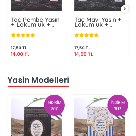
Taç Pembe Yasin
Taç Mavi Yasin +
+ Lokumluk +
Lokumluk +
Magnet
Magnet
14,00 TL
14,00 TL
Sepete Ekle
Sepete Ekle
17,50 TL
17,50 TL
14,00 TL
14,00 TL
Yasin Modelleri
İNDİRİM
İNDİRİM
%17
%17