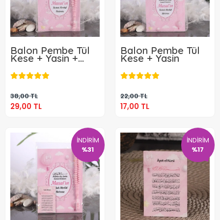
Balon Pembe Tül
Balon Pembe Tül
Kese + Yasin +
Kese + Yasin
Tesbih
29,00 TL
17,00 TL
Sepete Ekle
Sepete Ekle
38,00 TL
22,00 TL
29,00 TL
17,00 TL
İNDİRİM
İNDİRİM
%31
%17