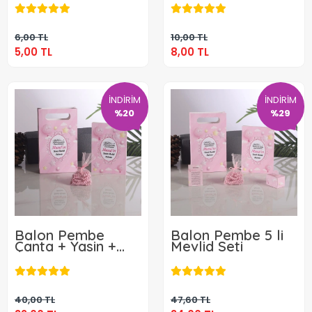
5,00 TL
8,00 TL
Sepete Ekle
Sepete Ekle
6,00 TL
10,00 TL
5,00 TL
8,00 TL
İNDİRİM
İNDİRİM
%20
%29
Balon Pembe
Balon Pembe 5 li
Çanta + Yasin +
Mevlid Seti
Kese Tesbih
32,00 TL
34,00 TL
Sepete Ekle
Sepete Ekle
40,00 TL
47,60 TL