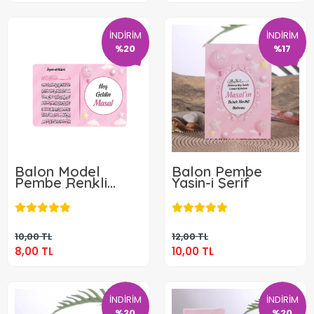
İNDİRİM
İNDİRİM
%20
%17
Balon Model
Balon Pembe
Pembe Renkli
Yasin-i Şerif
Mevlüt İçin İsme
8,00 TL
10,00 TL
Özel Ayet-el Kürsi
Magnet
Sepete Ekle
Sepete Ekle
10,00 TL
12,00 TL
8,00 TL
10,00 TL
İNDİRİM
İNDİRİM
%20
%20