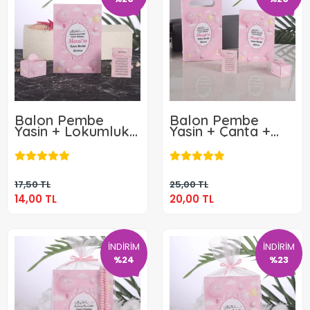
Balon Pembe
Balon Pembe
Yasin + Lokumluk
Yasin + Çanta +
+ Magnet
Lokumluk +
14,00 TL
20,00 TL
Magnet
Sepete Ekle
Sepete Ekle
17,50 TL
25,00 TL
14,00 TL
20,00 TL
İNDİRİM
İNDİRİM
%24
%23