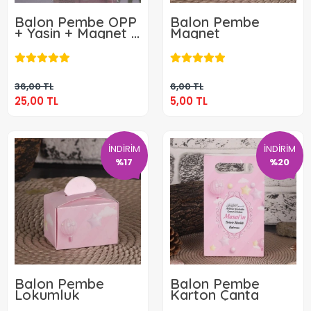
Balon Pembe OPP
Balon Pembe
+ Yasin + Magnet +
Magnet
Tesbih
25,00 TL
5,00 TL
Sepete Ekle
Sepete Ekle
36,00 TL
6,00 TL
25,00 TL
5,00 TL
İNDİRİM
İNDİRİM
%17
%20
Balon Pembe
Balon Pembe
Lokumluk
Karton Çanta