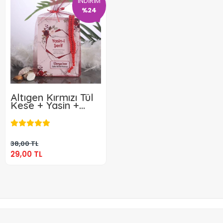
İNDİRİM
%24
Altıgen Kırmızı Tül
Kese + Yasin +
Tesbih
29,00 TL
Sepete Ekle
38,00 TL
29,00 TL