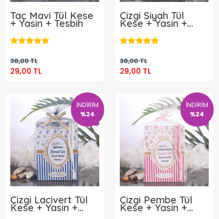
Taç Mavi Tül Kese
Çizgi Siyah Tül
+ Yasin + Tesbih
Kese + Yasin +
Tesbih
29,00 TL
29,00 TL
Sepete Ekle
Sepete Ekle
38,00 TL
38,00 TL
29,00 TL
29,00 TL
İNDİRİM
İNDİRİM
%24
%24
Çizgi Lacivert Tül
Çizgi Pembe Tül
Kese + Yasin +
Kese + Yasin +
Tesbih
Tesbih