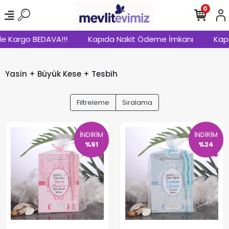
0
Kargo BEDAVA!!!
Kapıda Nakit Ödeme İmkanı
Kapıda 
Yasin + Büyük Kese + Tesbih
Filtreleme
Sıralama
İNDİRİM
İNDİRİM
%91
%24