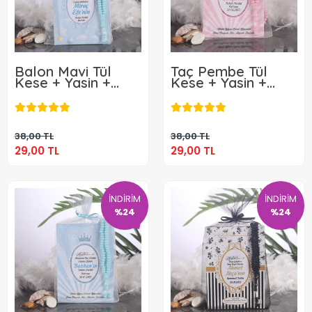
Balon Mavi Tül
Taç Pembe Tül
Kese + Yasin +
Kese + Yasin +
Tesbih
Tesbih
29,00 TL
29,00 TL
Sepete Ekle
Sepete Ekle
38,00 TL
38,00 TL
29,00 TL
29,00 TL
İNDİRİM
İNDİRİM
%24
%24