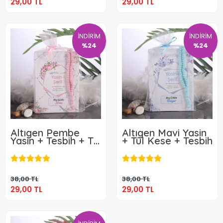
29,00 TL
29,00 TL
İNDİRİM
İNDİRİM
%24
%24
Altıgen Pembe
Altıgen Mavi Yasin
Yasin + Tesbih + Tül
+ Tül Kese + Tesbih
Kese
29,00 TL
29,00 TL
Sepete Ekle
Sepete Ekle
38,00 TL
38,00 TL
29,00 TL
29,00 TL