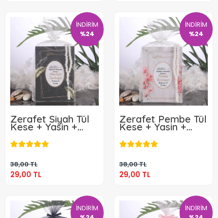
İNDİRİM
İNDİRİM
%24
%24
Zerafet Siyah Tül
Zerafet Pembe Tül
Kese + Yasin +
Kese + Yasin +
Tesbih
Tesbih
29,00 TL
29,00 TL
Sepete Ekle
Sepete Ekle
38,00 TL
38,00 TL
29,00 TL
29,00 TL
İNDİRİM
İNDİRİM
%24
%24