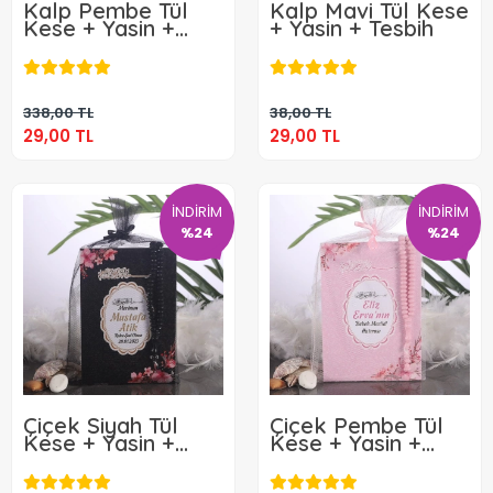
Kalp Pembe Tül
Kalp Mavi Tül Kese
Kese + Yasin +
+ Yasin + Tesbih
Tesbih
29,00 TL
29,00 TL
Sepete Ekle
Sepete Ekle
338,00 TL
38,00 TL
29,00 TL
29,00 TL
İNDİRİM
İNDİRİM
%24
%24
Çiçek Siyah Tül
Çiçek Pembe Tül
Kese + Yasin +
Kese + Yasin +
Tesbih
Tesbih
29,00 TL
29,00 TL