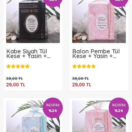
Kabe Siyah Tül
Balon Pembe Tül
Kese + Yasin +
Kese + Yasin +
Tesbih
Tesbih
29,00 TL
29,00 TL
Sepete Ekle
Sepete Ekle
38,00 TL
38,00 TL
29,00 TL
29,00 TL
İNDİRİM
İNDİRİM
%24
%24