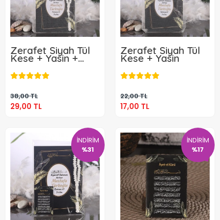
Zerafet Siyah Tül
Zerafet Siyah Tül
Kese + Yasin +
Kese + Yasin
Tesbih
29,00 TL
17,00 TL
Sepete Ekle
Sepete Ekle
38,00 TL
22,00 TL
29,00 TL
17,00 TL
İNDİRİM
İNDİRİM
%31
%17