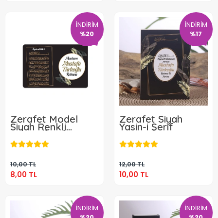
İNDİRİM
İNDİRİM
%20
%17
Zerafet Model
Zerafet Siyah
Siyah Renkli
Yasin-i Şerif
Mevlüt İçin İsme
8,00 TL
10,00 TL
Özel Ayet-el Kürsi
Magnet
Sepete Ekle
Sepete Ekle
10,00 TL
12,00 TL
8,00 TL
10,00 TL
İNDİRİM
İNDİRİM
%20
%20