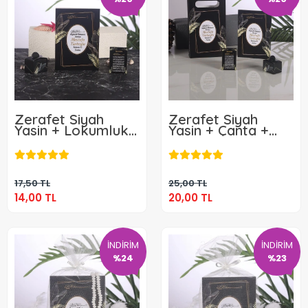
Zerafet Siyah
Zerafet Siyah
Yasin + Lokumluk
Yasin + Çanta +
+ Magnet
Lokumluk +
14,00 TL
20,00 TL
Magnet
Sepete Ekle
Sepete Ekle
17,50 TL
25,00 TL
14,00 TL
20,00 TL
İNDİRİM
İNDİRİM
%24
%23