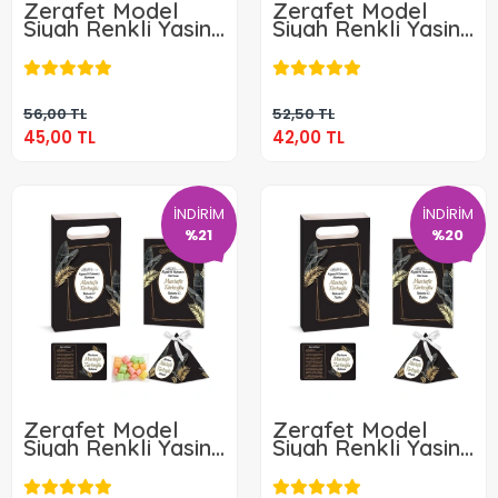
Zerafet Model
Zerafet Model
Siyah Renkli Yasin
Siyah Renkli Yasin
Kitabı, Piramit
Kitabı, Piramit
45,00 TL
42,00 TL
Külah, Mevlüt
Külah, Ayet-el
Şekeri, Ayet-el
Kürsi Magnet,
Kürsi Magnet,
Karton Çanta ve
Sepete Ekle
Sepete Ekle
Karton Çanta ve
56,00 TL
Tesbih
52,50 TL
Tesbih
45,00 TL
42,00 TL
İNDİRİM
İNDİRİM
%21
%20
Zerafet Model
Zerafet Model
Siyah Renkli Yasin
Siyah Renkli Yasin
Kitabı, Piramit
Kitabı, Piramit
35,50 TL
28,00 TL
Külah, Mevlüt
Külah, Ayet-el