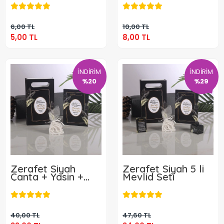
5,00 TL
8,00 TL
Sepete Ekle
Sepete Ekle
6,00 TL
10,00 TL
5,00 TL
8,00 TL
İNDİRİM
İNDİRİM
%20
%29
Zerafet Siyah
Zerafet Siyah 5 li
Çanta + Yasin +
Mevlid Seti
Kese Tesbih
32,00 TL
34,00 TL
Sepete Ekle
Sepete Ekle
40,00 TL
47,60 TL