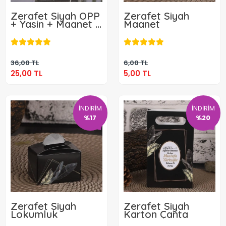
Zerafet Siyah OPP
Zerafet Siyah
+ Yasin + Magnet +
Magnet
Tesbih
25,00 TL
5,00 TL
Sepete Ekle
Sepete Ekle
36,00 TL
6,00 TL
25,00 TL
5,00 TL
İNDİRİM
İNDİRİM
%17
%20
Zerafet Siyah
Zerafet Siyah
Lokumluk
Karton Çanta