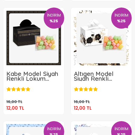
İNDİRİM
İNDİRİM
%25
%25
Kabe Model Siyah
Altıgen Model
Renkli Lokum
Siyah Renkli
Kutusu ve Mevlüt
Lokum Kutusu ve
12,00 TL
12,00 TL
Şekeri
Mevlüt Şekeri
Sepete Ekle
Sepete Ekle
16,00 TL
16,00 TL
12,00 TL
12,00 TL
İNDİRİM
İNDİRİM
%25
%25