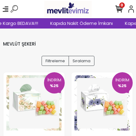
0
Kargo BEDAVA!!!
Kapıda Nakit Ödeme İmkanı
Kapıda 
MEVLÜT ŞEKERİ
Filtreleme
Sıralama
İNDİRİM
İNDİRİM
%25
%25