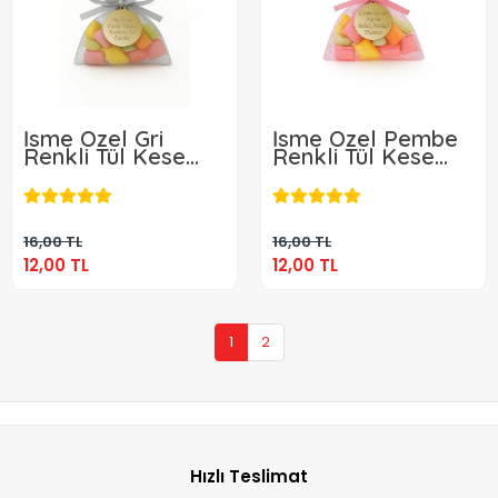
İsme Özel Gri
İsme Özel Pembe
Renkli Tül Kese
Renkli Tül Kese
İçerisinde Mevlüt
İçerisinde Mevlüt
12,00 TL
12,00 TL
Şekeri
Şekeri
Sepete Ekle
Sepete Ekle
16,00 TL
16,00 TL
12,00 TL
12,00 TL
1
2
Hızlı Teslimat