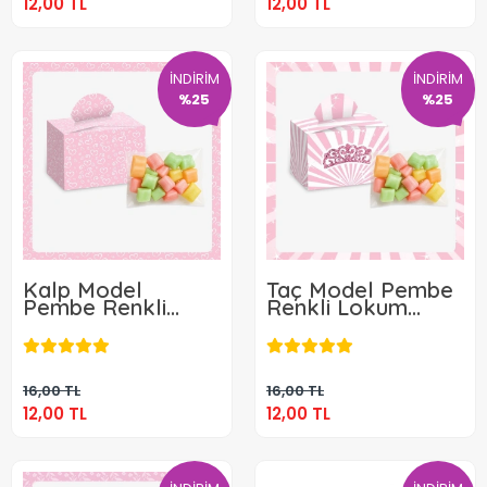
12,00 TL
12,00 TL
İNDİRİM
İNDİRİM
%25
%25
Kalp Model
Taç Model Pembe
Pembe Renkli
Renkli Lokum
Lokum Kutusu ve
Kutusu ve Mevlüt
12,00 TL
12,00 TL
Mevlüt Şekeri
Şekeri
Sepete Ekle
Sepete Ekle
16,00 TL
16,00 TL
12,00 TL
12,00 TL