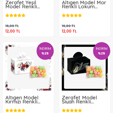
Zerafet Yeşil
Altıgen Model Mor
Model Renkli
Renkli Lokum
Lokum Kutusu ve
Kutusu ve Mevlüt
12,00 TL
12,00 TL
Mevlüt Şekeri
Şekeri
Sepete Ekle
Sepete Ekle
16,00 TL
16,00 TL
12,00 TL
12,00 TL
İNDİRİM
İNDİRİM
%25
%25
Altıgen Model
Zerafet Model
Kırmızı Renkli
Siyah Renkli
Lokum Kutusu ve
Lokum Kutusu ve
12,00 TL
12,00 TL
Mevlüt Şekeri
Mevlüt Şekeri