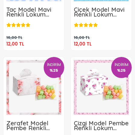
Taç Model Mavi
Çiçek Model Mavi
Renkli Lokum
Renkli Lokum
Kutusu ve Mevlüt
Kutusu ve Mevlüt
12,00 TL
12,00 TL
Şekeri
Şekeri
Sepete Ekle
Sepete Ekle
16,00 TL
16,00 TL
12,00 TL
12,00 TL
İNDİRİM
İNDİRİM
%25
%25
Zerafet Model
Çizgi Model Pembe
Pembe Renkli
Renkli Lokum
Lokum Kutusu ve
Kutusu ve Mevlüt