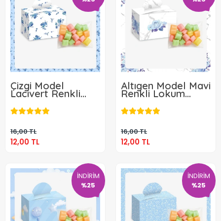
Çizgi Model
Altıgen Model Mavi
Lacivert Renkli
Renkli Lokum
Lokum Kutusu ve
Kutusu ve Mevlüt
12,00 TL
12,00 TL
Mevlüt Şekeri
Şekeri
Sepete Ekle
Sepete Ekle
16,00 TL
16,00 TL
12,00 TL
12,00 TL
İNDİRİM
İNDİRİM
%25
%25