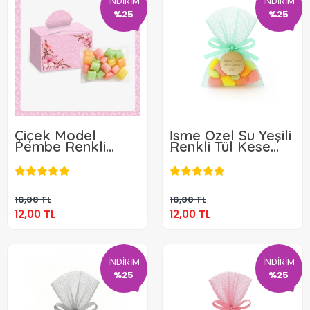
İNDİRİM
İNDİRİM
%25
%25
Çiçek Model
İsme Özel Su Yeşili
Pembe Renkli
Renkli Tül Kese
Lokum Kutusu ve
İçerisinde Mevlüt
12,00 TL
12,00 TL
Mevlüt Şekeri
Şekeri
Sepete Ekle
Sepete Ekle
16,00 TL
16,00 TL
12,00 TL
12,00 TL
İNDİRİM
İNDİRİM
%25
%25