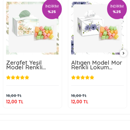
İNDİRİM
İNDİRİM
%25
%25
Zerafet Yeşil
Altıgen Model Mor
Model Renkli
Renkli Lokum
Lokum Kutusu ve
Kutusu ve Mevlüt
Mevlüt Şekeri
Şekeri
12,00 TL
12,00 TL
Sepete Ekle
Sepete Ekle
16,00 TL
16,00 TL
12,00 TL
12,00 TL