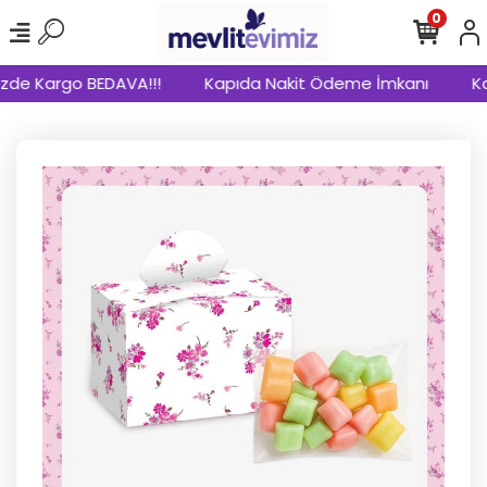
0
izde Kargo BEDAVA!!!
Kapıda Nakit Ödeme İmkanı
Kap