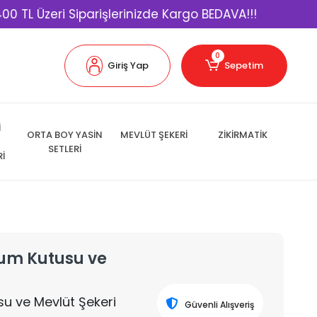
eri Siparişlerinizde Kargo BEDAVA!!!
Kapıda
0
Giriş Yap
Sepetim
İ
ORTA BOY YASİN
MEVLÜT ŞEKERİ
ZİKİRMATİK
SETLERİ
Rİ
kum Kutusu ve
u ve Mevlüt Şekeri
Güvenli Alışveriş