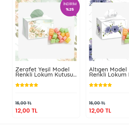
İNDİRİM
%25
Zerafet Yeşil Model
Altıgen Model
Renkli Lokum Kutusu
Renkli Lokum 
ve Mevlüt Şekeri
ve Mevlüt Şek
12,00 TL
12,00 T
Sepete Ekle
Sepete E
16,00 TL
16,00 TL
12,00 TL
12,00 TL