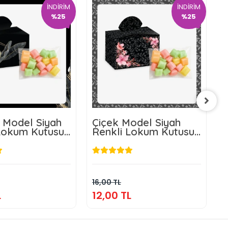
İNDİRİM
İNDİRİM
%25
%25
 Model Siyah
Çiçek Model Siyah
Ç
Lokum Kutusu
Renkli Lokum Kutusu
R
üt Şekeri
ve Mevlüt Şekeri
v
12,00 TL
12,00 TL
Sepete Ekle
Sepete Ekle
16,00 TL
1
L
12,00 TL
1