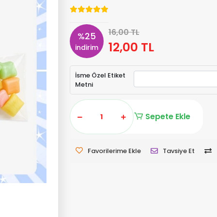
16,00 TL
%25
12,00 TL
indirim
İsme Özel Etiket
Metni
Sepete Ekle
Favorilerime Ekle
Tavsiye Et