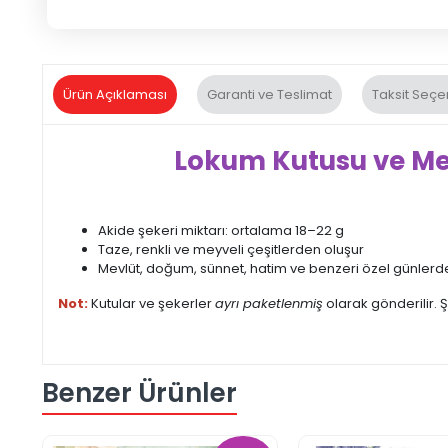
Ürün Açıklaması
Garanti ve Teslimat
Taksit Seçe
Lokum Kutusu ve Mevl
Akide şekeri miktarı: ortalama 18–22 g
Taze, renkli ve meyveli çeşitlerden oluşur
Mevlüt, doğum, sünnet, hatim ve benzeri özel günler
Not:
Kutular ve şekerler
ayrı paketlenmiş
olarak gönderilir. Ş
Benzer Ürünler