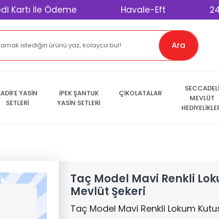
ı İle Ödeme
Havale-Eft
2400 TL Üz
Ara
SECCADEL
ADİFE YASİN
İPEK ŞANTUK
ÇİKOLATALAR
MEVLÜT
SETLERİ
YASİN SETLERİ
HEDİYELİKLE
Taç Model Mavi Renkli Lo
Mevlüt Şekeri
Taç Model Mavi Renkli Lokum Kutus