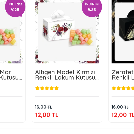
İNDİRİM
İNDİRİM
%25
%25
 Mor
Altıgen Model Kırmızı
Zerafet
Kutusu
Renkli Lokum Kutusu
Renkli 
eri
ve Mevlüt Şekeri
ve Mevl
L
12,00 TL
kle
Sepete Ekle
16,00 TL
16,00 TL
12,00 TL
12,00 T