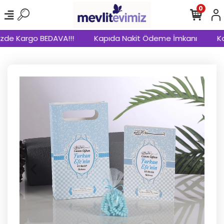
0
zde Kargo BEDAVA!!!
Kapıda Nakit Ödeme İmkanı
Kap