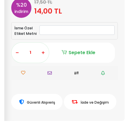
17,50 TL
%20
14,00 TL
indirim
İsme Özel
Etiket Metni
Sepete Ekle
Güvenli Alışveriş
İade ve Değişim