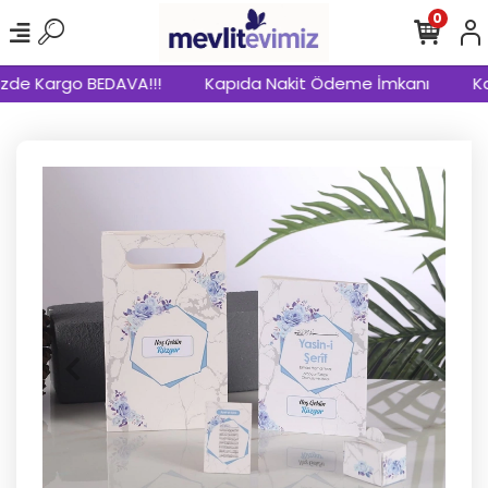
0
zde Kargo BEDAVA!!!
Kapıda Nakit Ödeme İmkanı
Kap