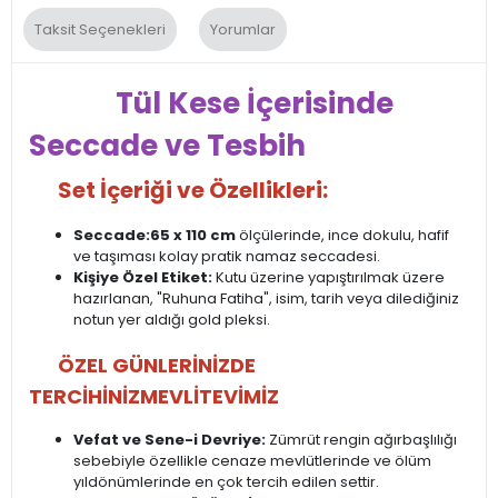
Taksit Seçenekleri
Yorumlar
Tül Kese İçerisinde
Seccade ve Tesbih
Set İçeriği ve Özellikleri:
Seccade:
65 x 110 cm
ölçülerinde, ince dokulu, hafif
ve taşıması kolay pratik namaz seccadesi.
Kişiye Özel Etiket:
Kutu üzerine yapıştırılmak üzere
hazırlanan, "Ruhuna Fatiha", isim, tarih veya dilediğiniz
notun yer aldığı gold pleksi.
ÖZEL GÜNLERİNİZDE
TERCİHİNİZ
MEVLİTEVİMİZ
Vefat ve Sene-i Devriye:
Zümrüt rengin ağırbaşlılığı
sebebiyle özellikle cenaze mevlütlerinde ve ölüm
yıldönümlerinde en çok tercih edilen settir.