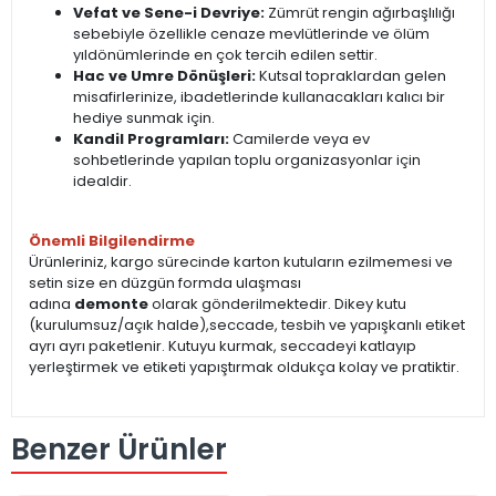
Vefat ve Sene-i Devriye:
Zümrüt rengin ağırbaşlılığı
sebebiyle özellikle cenaze mevlütlerinde ve ölüm
yıldönümlerinde en çok tercih edilen settir.
Hac ve Umre Dönüşleri:
Kutsal topraklardan gelen
misafirlerinize, ibadetlerinde kullanacakları kalıcı bir
hediye sunmak için.
Kandil Programları:
Camilerde veya ev
sohbetlerinde yapılan toplu organizasyonlar için
idealdir.
Önemli Bilgilendirme
Ürünleriniz, kargo sürecinde karton kutuların ezilmemesi ve
setin size en düzgün formda ulaşması
adına
demonte
olarak gönderilmektedir. Dikey kutu
(kurulumsuz/açık halde),seccade, tesbih ve yapışkanlı etiket
ayrı ayrı paketlenir. Kutuyu kurmak, seccadeyi katlayıp
yerleştirmek ve etiketi yapıştırmak oldukça kolay ve pratiktir.
Benzer Ürünler