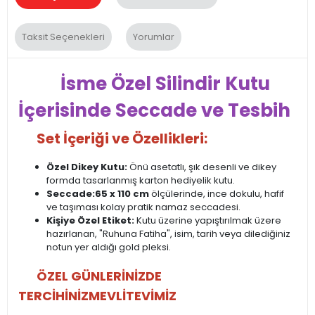
Taksit Seçenekleri
Yorumlar
İsme Özel Silindir Kutu
İçerisinde Seccade ve Tesbih
Set İçeriği ve Özellikleri:
Özel Dikey Kutu:
Önü asetatlı, şık desenli ve dikey
formda tasarlanmış karton hediyelik kutu.
Seccade:
65 x 110 cm
ölçülerinde, ince dokulu, hafif
ve taşıması kolay pratik namaz seccadesi.
Kişiye Özel Etiket:
Kutu üzerine yapıştırılmak üzere
hazırlanan, "Ruhuna Fatiha", isim, tarih veya dilediğiniz
notun yer aldığı gold pleksi.
ÖZEL GÜNLERİNİZDE
TERCİHİNİZ
MEVLİTEVİMİZ