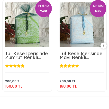
İNDİRİM
İNDİRİM
%20
%20
Tül Kese İçerisinde
Tül Kese İçerisinde
Zümrüt Renkli
Mavi Renkli
Seccade ve Tesbih
Seccade ve Tesbih
160,00 TL
160,00 TL
Sepete Ekle
Sepete Ekle
200,00 TL
200,00 TL
160,00 TL
160,00 TL