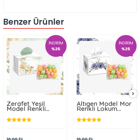
Benzer Ürünler
İNDİRİM
İNDİRİM
%25
%25
Zerafet Yeşil
Altıgen Model Mor
Model Renkli
Renkli Lokum
Lokum Kutusu ve
Kutusu ve Mevlüt
Mevlüt Şekeri
Şekeri
12,00 TL
12,00 TL
Sepete Ekle
Sepete Ekle
16,00 TL
16,00 TL