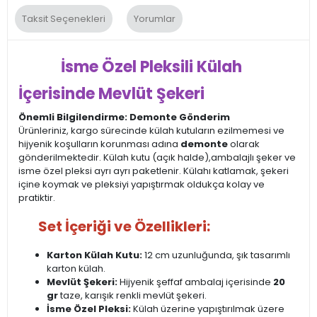
Taksit Seçenekleri
Yorumlar
İsme Özel Pleksili Külah
İçerisinde Mevlüt Şekeri
Önemli Bilgilendirme: Demonte Gönderim
Ürünleriniz, kargo sürecinde külah kutuların ezilmemesi ve
hijyenik koşulların korunması adına
demonte
olarak
gönderilmektedir. Külah kutu (açık halde),ambalajlı şeker ve
isme özel pleksi ayrı ayrı paketlenir. Külahı katlamak, şekeri
içine koymak ve pleksiyi yapıştırmak oldukça kolay ve
pratiktir.
Set İçeriği ve Özellikleri:
Karton Külah Kutu:
12 cm uzunluğunda, şık tasarımlı
karton külah.
Mevlüt Şekeri:
Hijyenik şeffaf ambalaj içerisinde
20
gr
taze, karışık renkli mevlüt şekeri.
İsme Özel Pleksi:
Külah üzerine yapıştırılmak üzere