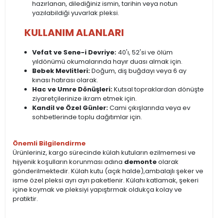
hazırlanan, dilediğiniz ismin, tarihin veya notun
yazılabildiği yuvarlak pleksi.
KULLANIM ALANLARI
Vefat ve Sene-i Devriye:
40'ı, 52'si ve ölüm
yıldönümü okumalarında hayır duası almak için.
Bebek Mevlitleri:
Doğum, diş buğdayı veya 6 ay
kınası hatırası olarak.
Hac ve Umre Dönüşleri:
Kutsal topraklardan dönüşte
ziyaretçilerinize ikram etmek için.
Kandil ve Özel Günler:
Cami çıkışlarında veya ev
sohbetlerinde toplu dağıtımlar için.
Önemli Bilgilendirme
Ürünleriniz, kargo sürecinde külah kutuların ezilmemesi ve
hijyenik koşulların korunması adına
demonte
olarak
gönderilmektedir. Külah kutu (açık halde),ambalajlı şeker ve
isme özel pleksi ayrı ayrı paketlenir. Külahı katlamak, şekeri
içine koymak ve pleksiyi yapıştırmak oldukça kolay ve
pratiktir.