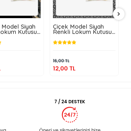
 Model Siyah
Çiçek Model Siyah
Ç
Lokum Kutusu
Renkli Lokum Kutusu
R
üt Şekeri
ve Mevlüt Şekeri
v
12,00 TL
12,00 TL
Sepete Ekle
Sepete Ekle
16,00 TL
1
L
12,00 TL
1
7 / 24 DESTEK
nya
Öneri ve şikayetlerinizi bize