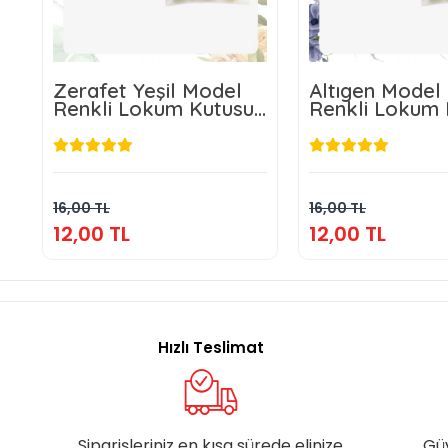
Zerafet Yeşil Model
Altıgen Model
Renkli Lokum Kutusu
Renkli Lokum 
ve Mevlüt Şekeri
ve Mevlüt Şek
12,00 TL
12,00 T
Sepete Ekle
Sepete E
16,00 TL
16,00 TL
12,00 TL
12,00 TL
Hızlı Teslimat
Siparişleriniz en kısa sürede elinize
Gü