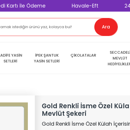
 İle Ödeme
Havale-Eft
2400 TL Üz
Ara
SECCADEL
ADİFE YASİN
İPEK ŞANTUK
ÇİKOLATALAR
MEVLÜT
SETLERİ
YASİN SETLERİ
HEDİYELİKLE
Gold Renkli İsme Özel Küla
Mevlüt Şekeri
Gold Renkli İsme Özel Külah İçeris