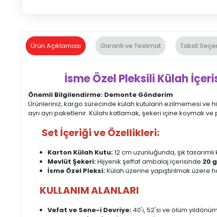
Ürün Açıklaması
Garanti ve Teslimat
Taksit Seçe
İsme Özel Pleksili Külah İçeris
Önemli Bilgilendirme: Demonte Gönderim
Ürünleriniz, kargo sürecinde külah kutuların ezilmemesi ve h
ayrı ayrı paketlenir. Külahı katlamak, şekeri içine koymak ve 
Set İçeriği ve Özellikleri:
Karton Külah Kutu:
12 cm uzunluğunda, şık tasarımlı 
Mevlüt Şekeri:
Hijyenik şeffaf ambalaj içerisinde
20 g
İsme Özel Pleksi:
Külah üzerine yapıştırılmak üzere haz
KULLANIM ALANLARI
Vefat ve Sene-i Devriye:
40'ı, 52'si ve ölüm yıldönü