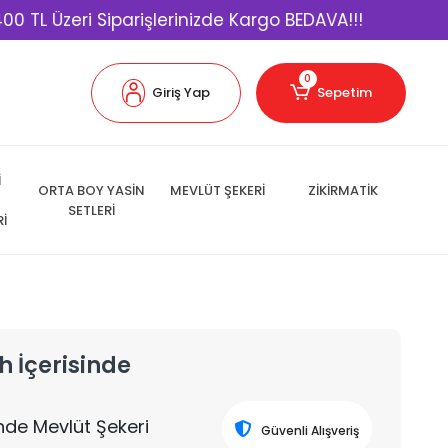
eri Siparişlerinizde Kargo BEDAVA!!!
Kapıda
0
Giriş Yap
Sepetim
İ
ORTA BOY YASİN
MEVLÜT ŞEKERİ
ZİKİRMATİK
SETLERİ
Rİ
h İçerisinde
inde Mevlüt Şekeri
Güvenli Alışveriş