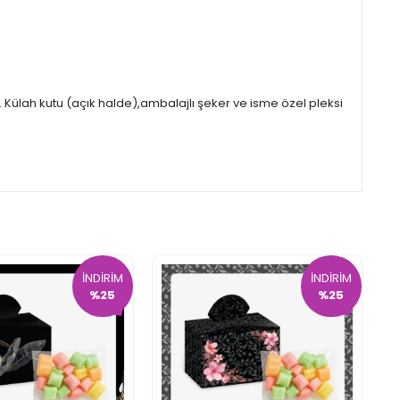
Külah kutu (açık halde),ambalajlı şeker ve isme özel pleksi
İNDİRİM
İNDİRİM
%25
%25