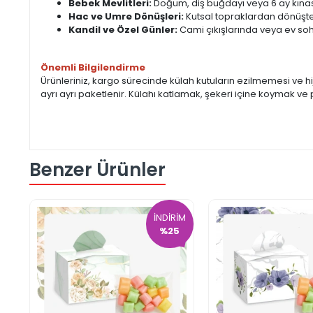
Bebek Mevlitleri:
Doğum, diş buğdayı veya 6 ay kınası
Hac ve Umre Dönüşleri:
Kutsal topraklardan dönüşte 
Kandil ve Özel Günler:
Cami çıkışlarında veya ev sohb
Önemli Bilgilendirme
Ürünleriniz, kargo sürecinde külah kutuların ezilmemesi ve h
ayrı ayrı paketlenir. Külahı katlamak, şekeri içine koymak ve 
Benzer Ürünler
İNDİRİM
%25