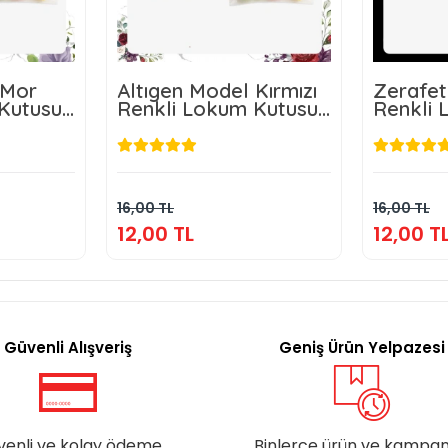
 Mor
Altıgen Model Kırmızı
Zerafet
Kutusu
Renkli Lokum Kutusu
Renkli 
eri
ve Mevlüt Şekeri
ve Mevl
L
12,00 TL
kle
Sepete Ekle
16,00 TL
16,00 TL
12,00 TL
12,00 T
Güvenli Alışveriş
Geniş Ürün Yelpazesi
venli ve kolay ödeme
Binlerce ürün ve kampa