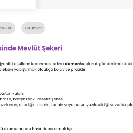
nekleri
Yorumlar
inde Mevlüt Şekeri
ijyenik koşulların korunması adına
demonte
olarak gönderilmektedir. 
pleksiyi yapıştırmak oldukça kolay ve pratiktir.
karton külah.
r
taze, karışık renkli mevlüt şekeri.
ırlanan, dilediğiniz ismin, tarihin veya notun yazılabildiği yuvarlak ple
mü okumalarında hayır duası almak için.