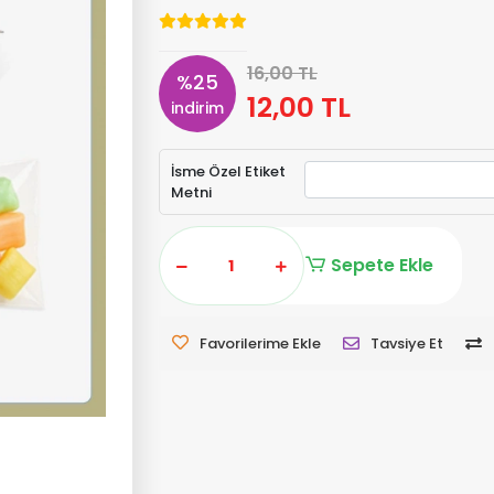
16,00 TL
%25
12,00 TL
indirim
İsme Özel Etiket
Metni
Sepete Ekle
Favorilerime Ekle
Tavsiye Et