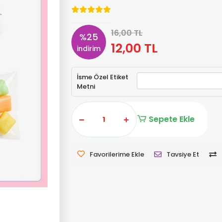
16,00 TL
%25
12,00 TL
indirim
İsme Özel Etiket
Metni
Sepete Ekle
Favorilerime Ekle
Tavsiye Et