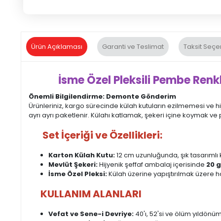
Ürün Açıklaması
Garanti ve Teslimat
Taksit Seçe
İsme Özel Pleksili Pembe Renkli 
Önemli Bilgilendirme: Demonte Gönderim
Ürünleriniz, kargo sürecinde külah kutuların ezilmemesi ve h
ayrı ayrı paketlenir. Külahı katlamak, şekeri içine koymak ve 
Set İçeriği ve Özellikleri:
Karton Külah Kutu:
12 cm uzunluğunda, şık tasarımlı 
Mevlüt Şekeri:
Hijyenik şeffaf ambalaj içerisinde
20 g
İsme Özel Pleksi:
Külah üzerine yapıştırılmak üzere haz
KULLANIM ALANLARI
Vefat ve Sene-i Devriye:
40'ı, 52'si ve ölüm yıldönü