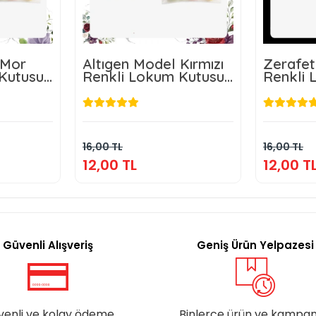
 Mor
Altıgen Model Kırmızı
Zerafet
Kutusu
Renkli Lokum Kutusu
Renkli 
eri
ve Mevlüt Şekeri
ve Mevl
L
12,00 TL
kle
Sepete Ekle
16,00 TL
16,00 TL
12,00 TL
12,00 T
Güvenli Alışveriş
Geniş Ürün Yelpazesi
venli ve kolay ödeme
Binlerce ürün ve kampa