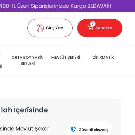
Üzeri Siparişlerinizde Kargo BEDAVA!!!
Kapıd
0
Giriş Yap
Sepetim
İ
ORTA BOY YASİN
MEVLÜT ŞEKERİ
ZİKİRMATİK
SETLERİ
Rİ
lah İçerisinde
sinde Mevlüt Şekeri
Güvenli Alışveriş