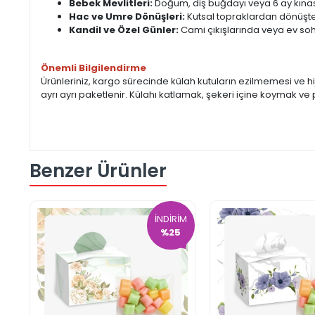
Bebek Mevlitleri:
Doğum, diş buğdayı veya 6 ay kınası
Hac ve Umre Dönüşleri:
Kutsal topraklardan dönüşte 
Kandil ve Özel Günler:
Cami çıkışlarında veya ev sohb
Önemli Bilgilendirme
Ürünleriniz, kargo sürecinde külah kutuların ezilmemesi ve h
ayrı ayrı paketlenir. Külahı katlamak, şekeri içine koymak ve 
Benzer Ürünler
İNDİRİM
%25