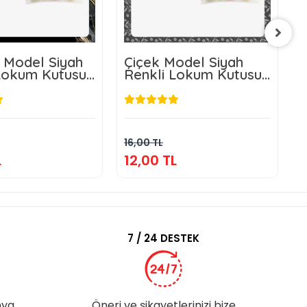
 Model Siyah
Çiçek Model Siyah
Ç
Lokum Kutusu
Renkli Lokum Kutusu
R
üt Şekeri
ve Mevlüt Şekeri
v
12,00 TL
12,00 TL
Sepete Ekle
Sepete Ekle
16,00 TL
1
L
12,00 TL
1
7 / 24 DESTEK
nya
Öneri ve şikayetlerinizi bize