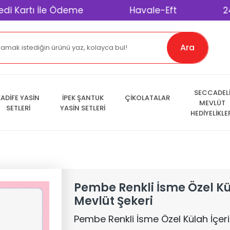
tı İle Ödeme
Havale-Eft
2400 TL 
Ara
SECCADEL
ADİFE YASİN
İPEK ŞANTUK
ÇİKOLATALAR
MEVLÜT
SETLERİ
YASİN SETLERİ
HEDİYELİKLE
Pembe Renkli İsme Özel Kü
Mevlüt Şekeri
Pembe Renkli İsme Özel Külah İçeri