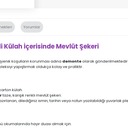
nekleri
Yorumlar
Külah İçerisinde Mevlüt Şekeri
ijyenik koşulların korunması adına
demonte
olarak gönderilmektedir. 
pleksiyi yapıştırmak oldukça kolay ve pratiktir.
karton külah.
r
taze, karışık renkli mevlüt şekeri.
ırlanan, dilediğiniz ismin, tarihin veya notun yazılabildiği yuvarlak ple
mü okumalarında hayır duası almak için.