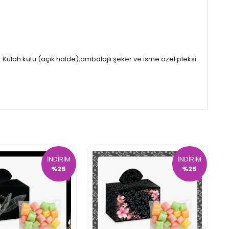
Külah kutu (açık halde),ambalajlı şeker ve isme özel pleksi
İNDİRİM
İNDİRİM
%25
%25