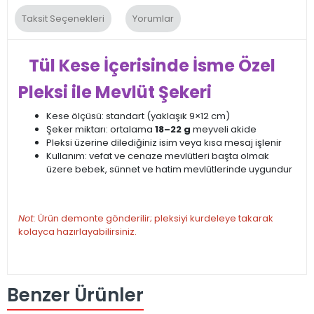
Taksit Seçenekleri
Yorumlar
Tül Kese İçerisinde İsme Özel
Pleksi ile Mevlüt Şekeri
Kese ölçüsü: standart (yaklaşık 9×12 cm)
Şeker miktarı: ortalama
18–22 g
meyveli akide
Pleksi üzerine dilediğiniz isim veya kısa mesaj işlenir
Kullanım: vefat ve cenaze mevlütleri başta olmak
üzere bebek, sünnet ve hatim mevlütlerinde uygundur
Not:
Ürün demonte gönderilir; pleksiyi kurdeleye takarak
kolayca hazırlayabilirsiniz.
Benzer Ürünler