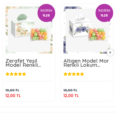
İNDİRİM
İNDİRİM
%25
%25
Zerafet Yeşil
Altıgen Model Mor
Model Renkli
Renkli Lokum
Lokum Kutusu ve
Kutusu ve Mevlüt
Mevlüt Şekeri
Şekeri
12,00 TL
12,00 TL
Sepete Ekle
Sepete Ekle
16,00 TL
16,00 TL
12,00 TL
12,00 TL