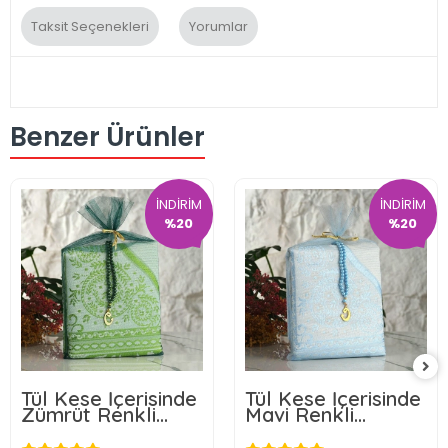
Taksit Seçenekleri
Yorumlar
Benzer Ürünler
İNDİRİM
İNDİRİM
%20
%20
Tül Kese İçerisinde
Tül Kese İçerisinde
Zümrüt Renkli
Mavi Renkli
Seccade ve Tesbih
Seccade ve Tesbih