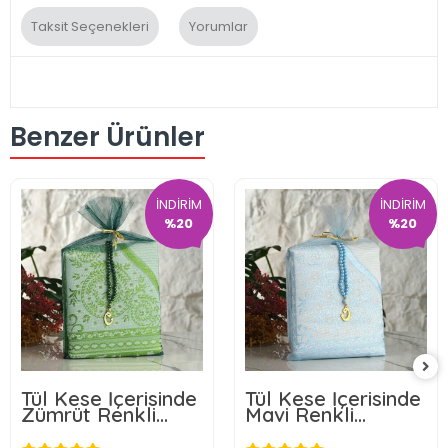
Taksit Seçenekleri
Yorumlar
Benzer Ürünler
İNDİRİM
İNDİRİM
%20
%20
Tül Kese İçerisinde
Tül Kese İçerisinde
Zümrüt Renkli
Mavi Renkli
Seccade ve Tesbih
Seccade ve Tesbih