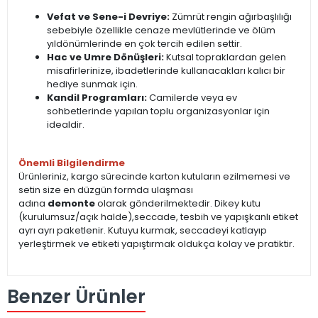
Vefat ve Sene-i Devriye:
Zümrüt rengin ağırbaşlılığı
sebebiyle özellikle cenaze mevlütlerinde ve ölüm
yıldönümlerinde en çok tercih edilen settir.
Hac ve Umre Dönüşleri:
Kutsal topraklardan gelen
misafirlerinize, ibadetlerinde kullanacakları kalıcı bir
hediye sunmak için.
Kandil Programları:
Camilerde veya ev
sohbetlerinde yapılan toplu organizasyonlar için
idealdir.
Önemli Bilgilendirme
Ürünleriniz, kargo sürecinde karton kutuların ezilmemesi ve
setin size en düzgün formda ulaşması
adına
demonte
olarak gönderilmektedir. Dikey kutu
(kurulumsuz/açık halde),seccade, tesbih ve yapışkanlı etiket
ayrı ayrı paketlenir. Kutuyu kurmak, seccadeyi katlayıp
yerleştirmek ve etiketi yapıştırmak oldukça kolay ve pratiktir.
Benzer Ürünler