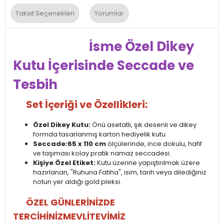
Taksit Seçenekleri
Yorumlar
İsme Özel Dikey
Kutu İçerisinde Seccade ve
Tesbih
Set İçeriği ve Özellikleri:
Özel Dikey Kutu:
Önü asetatlı, şık desenli ve dikey
formda tasarlanmış karton hediyelik kutu.
Seccade:
65 x 110 cm
ölçülerinde, ince dokulu, hafif
ve taşıması kolay pratik namaz seccadesi.
Kişiye Özel Etiket:
Kutu üzerine yapıştırılmak üzere
hazırlanan, "Ruhuna Fatiha", isim, tarih veya dilediğiniz
notun yer aldığı gold pleksi.
ÖZEL GÜNLERİNİZDE
TERCİHİNİZ
MEVLİTEVİMİZ