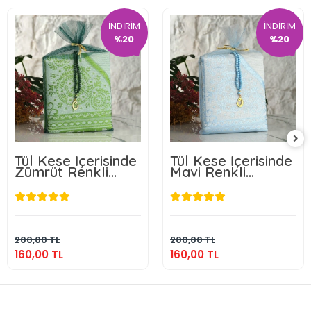
İNDİRİM
İNDİRİM
%20
%20
Tül Kese İçerisinde
Tül Kese İçerisinde
Zümrüt Renkli
Mavi Renkli
Seccade ve Tesbih
Seccade ve Tesbih
160,00 TL
160,00 TL
Sepete Ekle
Sepete Ekle
200,00 TL
200,00 TL
160,00 TL
160,00 TL