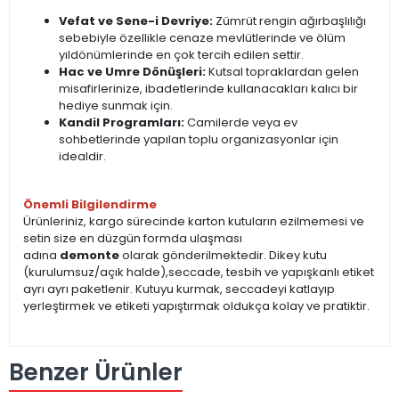
Vefat ve Sene-i Devriye:
Zümrüt rengin ağırbaşlılığı
sebebiyle özellikle cenaze mevlütlerinde ve ölüm
yıldönümlerinde en çok tercih edilen settir.
Hac ve Umre Dönüşleri:
Kutsal topraklardan gelen
misafirlerinize, ibadetlerinde kullanacakları kalıcı bir
hediye sunmak için.
Kandil Programları:
Camilerde veya ev
sohbetlerinde yapılan toplu organizasyonlar için
idealdir.
Önemli Bilgilendirme
Ürünleriniz, kargo sürecinde karton kutuların ezilmemesi ve
setin size en düzgün formda ulaşması
adına
demonte
olarak gönderilmektedir. Dikey kutu
(kurulumsuz/açık halde),seccade, tesbih ve yapışkanlı etiket
ayrı ayrı paketlenir. Kutuyu kurmak, seccadeyi katlayıp
yerleştirmek ve etiketi yapıştırmak oldukça kolay ve pratiktir.
Benzer Ürünler