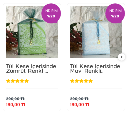
İNDİRİM
İNDİRİM
%20
%20
Tül Kese İçerisinde
Tül Kese İçerisinde
Zümrüt Renkli
Mavi Renkli
Seccade ve Tesbih
Seccade ve Tesbih
160,00 TL
160,00 TL
Sepete Ekle
Sepete Ekle
200,00 TL
200,00 TL
160,00 TL
160,00 TL