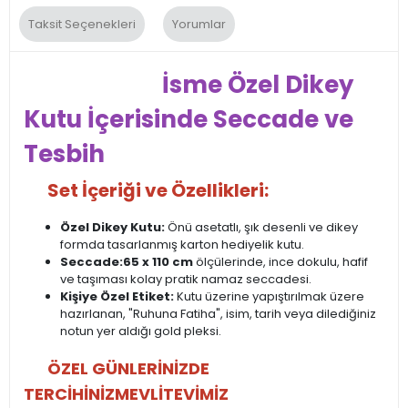
Taksit Seçenekleri
Yorumlar
İsme Özel Dikey
Kutu İçerisinde Seccade ve
Tesbih
Set İçeriği ve Özellikleri:
Özel Dikey Kutu:
Önü asetatlı, şık desenli ve dikey
formda tasarlanmış karton hediyelik kutu.
Seccade:
65 x 110 cm
ölçülerinde, ince dokulu, hafif
ve taşıması kolay pratik namaz seccadesi.
Kişiye Özel Etiket:
Kutu üzerine yapıştırılmak üzere
hazırlanan, "Ruhuna Fatiha", isim, tarih veya dilediğiniz
notun yer aldığı gold pleksi.
ÖZEL GÜNLERİNİZDE
TERCİHİNİZ
MEVLİTEVİMİZ