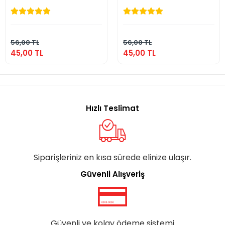
Kitabı, Piramit
Yasin Kitabı,
Külah, Mevlüt
Piramit Külah,
Şekeri, Ayet-el
Mevlüt Şekeri,
45,00 TL
45,00 TL
Kürsi Magnet,
Ayet-el Kürsi
Karton Çanta ve
Magnet, Karton
Sepete Ekle
Sepete Ekle
Tesbih
Çanta ve Tesbih
56,00 TL
56,00 TL
45,00 TL
45,00 TL
Hızlı Teslimat
Siparişleriniz en kısa sürede elinize ulaşır.
Güvenli Alışveriş
Güvenli ve kolay ödeme sistemi