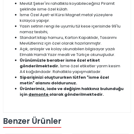
Mevlüt Şeker'ini rahatlıkla koyabileceğiniz Piramit
şeklinde isme özel külah.
İsme Özel Ayet-el Kürsi Magnet metal yüzeylere
kolayca yapışır.
Yasin setinin rengi ile uyumlu tül kese içerisinde 99'lu
namaz tesbihi,
Standart kitap hamuru, Karton Kapaklıdır, Tasarımı
Mevlütleriniz için özel olarak hazırlanmıştır.
Açık, anlaşılır ve kolay okunabilen bilgisayar yazılı
Elmalılı Hamdi Yazır mealli ve Türkçe okunuşludur.
Ürünümüzle beraber isme özel etiket
gönderilmektedir.
İsme özel etiketler yarım kesim
A4 kağıdındadır. Rahatlıkla yapışmaktadır.
Siparişinizi oluştururken lütfen "isme özel
metin" alanını doldurunuz.
Ürünlerimiz, iade ve değişim hakkınız bulunduğu
için
demonte
olarak gönderilmektedir.
Benzer Ürünler