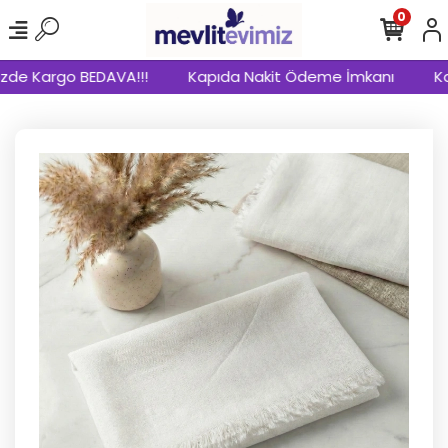
0
zde Kargo BEDAVA!!!
Kapıda Nakit Ödeme İmkanı
Kap