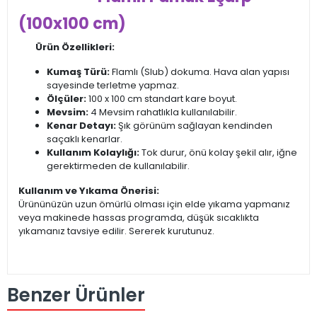
(100x100 cm)
Ürün Özellikleri:
Kumaş Türü:
Flamlı (Slub) dokuma. Hava alan yapısı
sayesinde terletme yapmaz.
Ölçüler:
100 x 100 cm standart kare boyut.
Mevsim:
4 Mevsim rahatlıkla kullanılabilir.
Kenar Detayı:
Şık görünüm sağlayan kendinden
saçaklı kenarlar.
Kullanım Kolaylığı:
Tok durur, önü kolay şekil alır, iğne
gerektirmeden de kullanılabilir.
Kullanım ve Yıkama Önerisi:
Ürününüzün uzun ömürlü olması için elde yıkama yapmanız
veya makinede hassas programda, düşük sıcaklıkta
yıkamanız tavsiye edilir. Sererek kurutunuz.
Benzer Ürünler