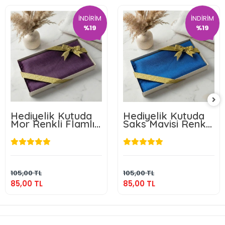
İNDİRİM
İNDİRİM
%19
%19
Hediyelik Kutuda
Hediyelik Kutuda
Mor Renkli Flamlı
Saks Mavisi Renkli
Pamuk Eşarp
Flamlı Pamuk
Eşarp
85,00 TL
85,00 TL
Sepete Ekle
Sepete Ekle
105,00 TL
105,00 TL
85,00 TL
85,00 TL