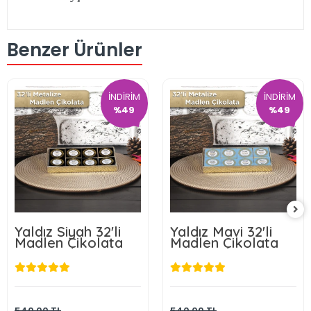
Benzer Ürünler
İNDİRİM
İNDİRİM
%49
%49
Yaldız Siyah 32'li
Yaldız Mavi 32'li
Madlen Çikolata
Madlen Çikolata
275,00 TL
275,00 TL
Sepete Ekle
Sepete Ekle
540,00 TL
540,00 TL