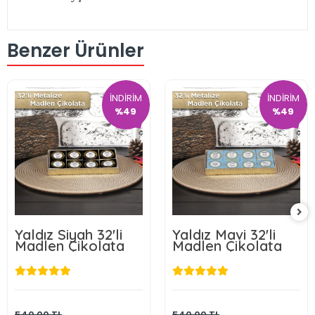
Benzer Ürünler
İNDİRİM
İNDİRİM
%49
%49
Yaldız Siyah 32'li
Yaldız Mavi 32'li
Madlen Çikolata
Madlen Çikolata
275,00 TL
275,00 TL
Sepete Ekle
Sepete Ekle
540,00 TL
540,00 TL