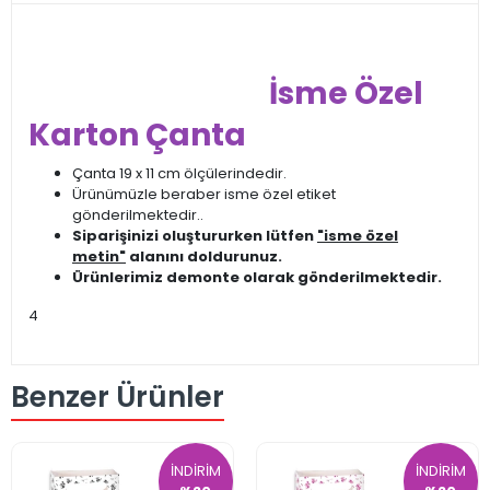
İsme Özel
Karton Çanta
Çanta 19 x 11 cm ölçülerindedir.
Ürünümüzle beraber isme özel etiket
gönderilmektedir..
Siparişinizi oluştururken lütfen
"isme özel
metin"
alanını doldurunuz.
Ürünlerimiz demonte olarak gönderilmektedir.
4
Benzer Ürünler
İNDİRİM
İNDİRİM