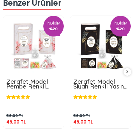
Benzer Ürünler
İNDİRİM
İNDİRİM
%20
%20
Zerafet Model
Zerafet Model
Pembe Renkli
Siyah Renkli Yasin
Yasin Kitabı,
Kitabı, Piramit
Piramit Külah,
Külah, Mevlüt
Mevlüt Şekeri,
Şekeri, Ayet-el
45,00 TL
45,00 TL
Ayet-el Kürsi
Kürsi Magnet,
Magnet, Karton
Karton Çanta ve
Sepete Ekle
Sepete Ekle
Çanta ve Tesbih
Tesbih
56,00 TL
56,00 TL
45,00 TL
45,00 TL