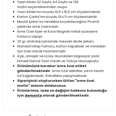
Yasin Kitabı 32 Sayfa, 64 Sayfa ve 128
Sayfa seçeneklerinden oluşur.
Yasin Kitabı'nın boyutu 10,5 x 15,5 cm ölçülerindedir.
Karton Çanta'nın boyutu 19 x 11 cm ölçülerindedir.
Mevlüt Şeker'ini rahatlıkla koyabileceğiniz Piramit
şeklinde isme özel külah.
İsme Özel Ayet-el Kürsi Magnet metal yüzeylere
kolayca yapışır.
20 gr ambalaj içerisinde meyveli akide şekeri,
Standart kitap hamuru, karton kapaklıdır ve mevlütler
için özel olarak hazırlanmıştır.
Açık, anlaşılır ve kolay okunabilen bilgisayar yazılı
Elmalılı Hamdi Yazır mealli ve Türkçe okunuşludur.
Ürünümüzle beraber isme özel etiket
gönderilmektedir.
İsme özel etiketler yarım kesim
A4 kağıdındadır. Rahatlıkla yapışmaktadır.
Siparişinizi oluştururken lütfen "isme özel
metin" alanını doldurunuz.
Ürünlerimiz, iade ve değişim hakkınız bulunduğu
için
demonte
olarak gönderilmektedir.