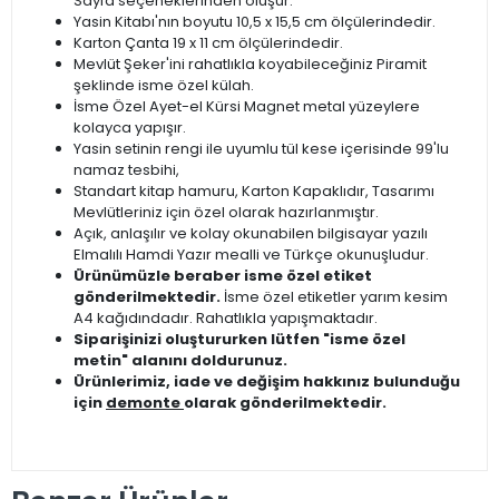
Sayfa seçeneklerinden oluşur.
Yasin Kitabı'nın boyutu 10,5 x 15,5 cm ölçülerindedir.
Karton Çanta 19 x 11 cm ölçülerindedir.
Mevlüt Şeker'ini rahatlıkla koyabileceğiniz Piramit
şeklinde isme özel külah.
İsme Özel Ayet-el Kürsi Magnet metal yüzeylere
kolayca yapışır.
Yasin setinin rengi ile uyumlu tül kese içerisinde 99'lu
namaz tesbihi,
Standart kitap hamuru, Karton Kapaklıdır, Tasarımı
Mevlütleriniz için özel olarak hazırlanmıştır.
Açık, anlaşılır ve kolay okunabilen bilgisayar yazılı
Elmalılı Hamdi Yazır mealli ve Türkçe okunuşludur.
Ürünümüzle beraber isme özel etiket
gönderilmektedir.
İsme özel etiketler yarım kesim
A4 kağıdındadır. Rahatlıkla yapışmaktadır.
Siparişinizi oluştururken lütfen "isme özel
metin" alanını doldurunuz.
Ürünlerimiz, iade ve değişim hakkınız bulunduğu
için
demonte
olarak gönderilmektedir.