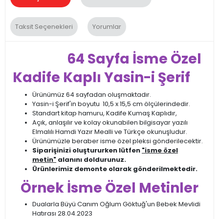
Taksit Seçenekleri
Yorumlar
64 Sayfa İsme Özel
Kadife Kaplı Yasin-i Şerif
Ürünümüz 64 sayfadan oluşmaktadır.
Yasin-i Şerif'in boyutu 10,5 x 15,5 cm ölçülerindedir.
Standart kitap hamuru, Kadife Kumaş Kaplıdır,
Açık, anlaşılır ve kolay okunabilen bilgisayar yazılı
Elmalılı Hamdi Yazır Mealli ve Türkçe okunuşludur.
Ürünümüzle beraber isme özel pleksi gönderilecektir.
Siparişinizi oluştururken lütfen
"isme özel
metin"
alanını doldurunuz.
Ürünlerimiz demonte olarak gönderilmektedir.
Örnek İsme Özel Metinler
Dualarla Büyü Canım Oğlum Göktuğ'un Bebek Mevlidi
Hatırası 28.04.2023