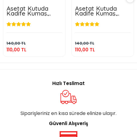
Asetat Kutuda
Asetat Kutuda
Kadife Kumaş
Kadife Kumaş
Kaplı Çanta + İnci
Kaplı Çanta + İnci
Lila Renkli Kadife
Gold Renkli Kadife
Yasin Kitabı Ve
Yasin Kitabı Ve
110,00 TL
110,00 TL
Tesbih Seti
Tesbih Seti
Sepete Ekle
Sepete Ekle
140,00 TL
140,00 TL
110,00 TL
110,00 TL
Hızlı Teslimat
Siparişleriniz en kısa sürede elinize ulaşır.
Güvenli Alışveriş