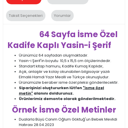
Taksit Seçenekleri
Yorumlar
64 Sayfa İsme Özel
Kadife Kaplı Yasin-i Şerif
Ürünümüz 64 sayfadan oluşmaktadır.
Yasin-i Şerif'in boyutu 10,5 x 15,5 cm ölçülerindedir.
Standart kitap hamuru, Kadife Kumaş Kaplıdır,
Açık, anlaşılır ve kolay okunabilen bilgisayar yazılı
Elmalılı Hamdi Yazır Mealli ve Türkçe okunuşludur.
Ürünümüzle beraber isme özel pleksi gönderilecektir.
Siparişinizi oluştururken lütfen
"isme özel
metin"
alanını doldurunuz.
Ürünlerimiz demonte olarak gönderilmektedir.
Örnek İsme Özel Metinler
Dualarla Büyü Canım Oğlum Göktuğ'un Bebek Mevlidi
Hatırası 28.04.2023