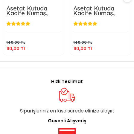
Asetat Kutuda
Asetat Kutuda
Kadife Kumaş
Kadife Kumaş
Kaplı Çanta + İnci
Kaplı Çanta + İnci
Lila Renkli Kadife
Gold Renkli Kadife
Yasin Kitabı Ve
Yasin Kitabı Ve
110,00 TL
110,00 TL
Tesbih Seti
Tesbih Seti
Sepete Ekle
Sepete Ekle
140,00 TL
140,00 TL
110,00 TL
110,00 TL
Hızlı Teslimat
Siparişleriniz en kısa sürede elinize ulaşır.
Güvenli Alışveriş